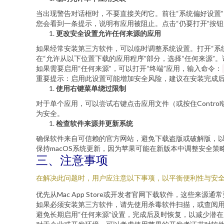
当出现警告对话框时，不要直接关闭它。前往“系统偏好设置” > 
您会看到一条提示，说明有应用被阻止。点击“仍要打开”按
更改安全设置允许任何来源的应用
如果经常安装第三方软件，可以临时调整系统设置。打开“系统偏好设
在“允许从以下位置下载的应用程序”部分，选择“任何来源”。请注
如果需要启用“任何来源”，可以打开“终端”应用，输入命令：
重要提示：启用此设置可能增加安全风险，建议在安装完成
使用右键菜单绕过限制
对于单个应用，可以尝试右键点击应用文件（或按住Contr
为安全。
检查软件来源并更新系统
确保软件来自可信赖的官方网站，避免下载盗版或破解版，
保持macOS系统更新，因为苹果可能在新版本中调整安全策略
三、注意事项
在解决此问题时，用户应注意以下事项，以平衡便利性与安
优先从Mac App Store或开发者官网下载软件，这些来源通
如果必须安装第三方软件，请先使用杀毒软件扫描，或查阅
避免长期启用“任何来源”设置，完成后及时恢复，以减少潜